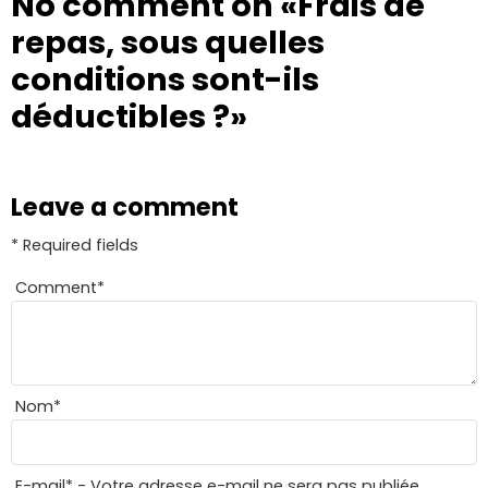
No comment on
«Frais de
repas, sous quelles
conditions sont-ils
déductibles ?»
Leave a comment
* Required fields
Comment
*
Nom
*
E-mail
*
- Votre adresse e-mail ne sera pas publiée.