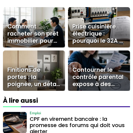
Comment
Prise cuisinière
racheter son prêt
électrique :
immobilier pour
pourquoi le 32A et
réaliser des
le circuit dédié
économies
s’imposent
durables ?
Finitions de
Contourner le
portes : la
contrôle parental
poignée, un détail
expose à des
qui valorise la
risques
décoration
techniques,
À lire aussi
familiaux et de
sécurité
Emploi
CPF en virement bancaire : la
promesse des forums qui doit vous
alerter