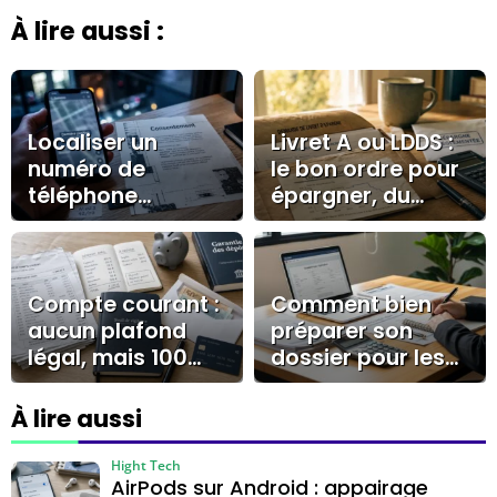
À lire aussi :
Localiser un
Livret A ou LDDS :
numéro de
le bon ordre pour
téléphone
épargner, du
portable sans
plafond aux
autorisation : ce
alternatives
que les outils
gratuits
Compte courant :
Comment bien
permettent
aucun plafond
préparer son
vraiment
légal, mais 100
dossier pour les
000 € à surveiller
prêts à la
consommation ?
À lire aussi
Hight Tech
AirPods sur Android : appairage