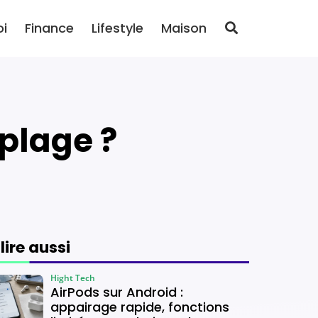
oi
Finance
Lifestyle
Maison
plage ?
 lire aussi
Hight Tech
AirPods sur Android :
appairage rapide, fonctions