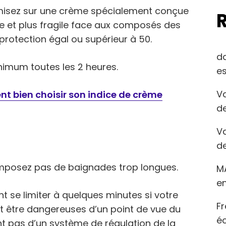
 misez sur une crème spécialement conçue
ne et plus fragile face aux composés des
rotection égal ou supérieur à 50.
d
nimum toutes les 2 heures.
es
Va
t bien choisir son indice de crème
de
Va
de
i imposez pas de baignades trop longues.
M
en
nt se limiter à quelques minutes si votre
Fr
nt être dangereuses d’un point de vue du
éc
t pas d’un système de régulation de la