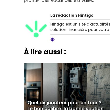
profiter des vacances estivales.
La rédaction Hintigo
Hintigo est un site d'actualités
solution financière pour votre
À lire aussi :
Quel disjoncteur pour un four ?
Le bon calibre, la bonne section