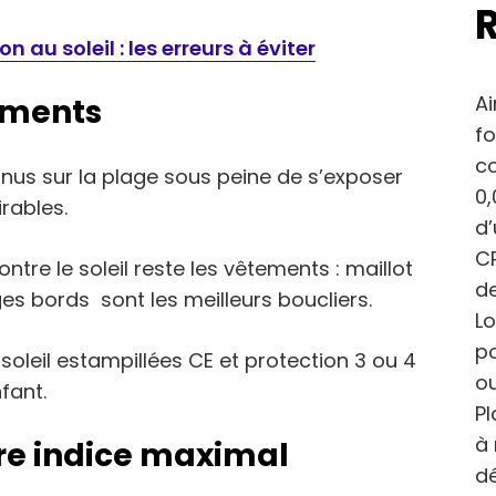
n au soleil : les erreurs à éviter
Ai
tements
fo
c
nus sur la plage sous peine de s’exposer
0,
irables.
d
CP
ontre le soleil reste les vêtements : maillot
de
ges bords sont les meilleurs boucliers.
Lo
po
oleil estampillées CE et protection 3 ou 4
ou
fant.
Pl
à 
ire indice maximal
dé