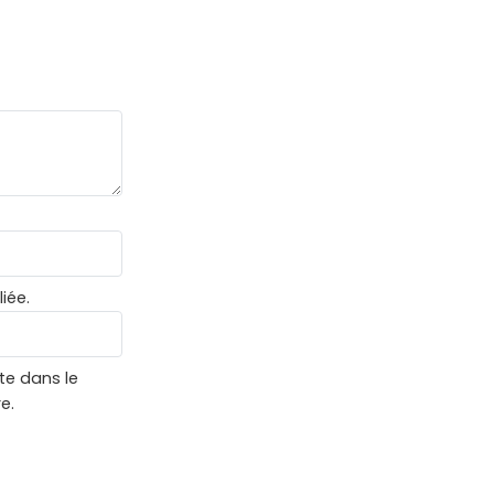
iée.
te dans le
e.