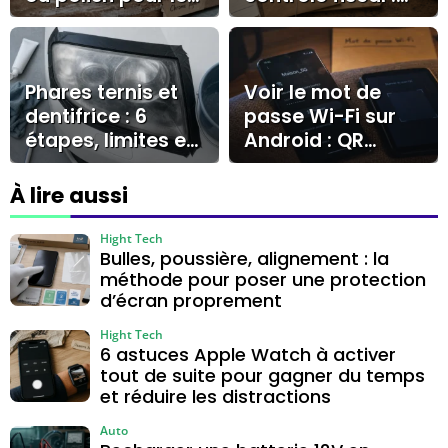
nettoyer sans le
les montants,
rayer ?
libellés et preuves
qui comptent
Phares ternis et
Voir le mot de
dentifrice : 6
passe Wi-Fi sur
étapes, limites et
Android : QR
bons gestes
code, Android 10
et cas Samsung
À lire aussi
Hight Tech
Bulles, poussière, alignement : la
méthode pour poser une protection
d’écran proprement
Hight Tech
6 astuces Apple Watch à activer
tout de suite pour gagner du temps
et réduire les distractions
Auto