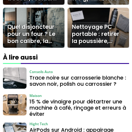
vos fichiers et
erreurs qui
agir avant 30
coûtent cher
jours
Quel disjoncteur
Nettoyage PC
pour un four ? Le
portable : retirer
bon calibre, la
la poussière,
bonne section et
limiter la
le cas du 32A
surchauffe et
À lire aussi
corriger les
lenteurs
Conseils Auto
Trace noire sur carrosserie blanche :
savon noir, polish ou carrossier ?
Maison
15 % de vinaigre pour détartrer une
machine à café, rinçage et erreurs à
éviter
Hight Tech
AirPods sur Android : appairage