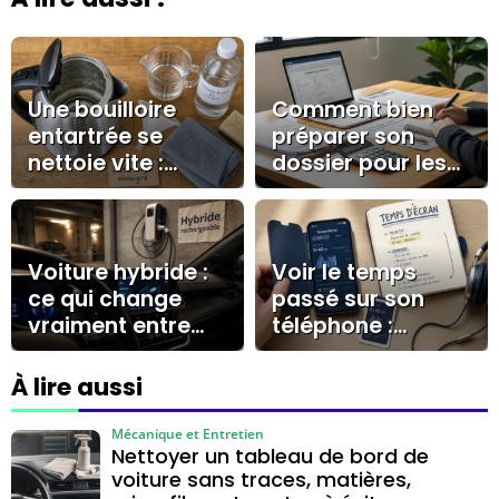
Une bouilloire
Comment bien
entartrée se
préparer son
nettoie vite :
dossier pour les
vinaigre dosé,
prêts à la
bicarbonate et
consommation ?
gestes à éviter
Voiture hybride :
Voir le temps
ce qui change
passé sur son
vraiment entre
téléphone :
recharge en
iPhone, Android,
roulant, prise
widgets et limites
À lire aussi
domestique et
utiles
borne
Mécanique et Entretien
Nettoyer un tableau de bord de
voiture sans traces, matières,