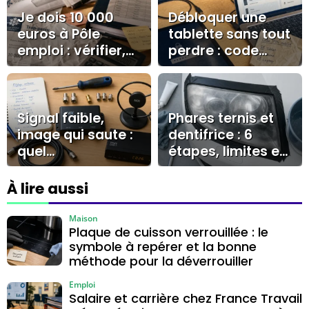
Je dois 10 000
Débloquer une
euros à Pôle
tablette sans tout
emploi : vérifier,
perdre : code
contester ou
oublié, Samsung
négocier sans se
et solutions
tromper
officielles
Signal faible,
Phares ternis et
image qui saute :
dentifrice : 6
quel
étapes, limites et
amplificateur
bons gestes
antenne TV
À lire aussi
choisir entre
intérieur, extérieur
Maison
Plaque de cuisson verrouillée : le
et programmable
symbole à repérer et la bonne
?
méthode pour la déverrouiller
Emploi
Salaire et carrière chez France Travail