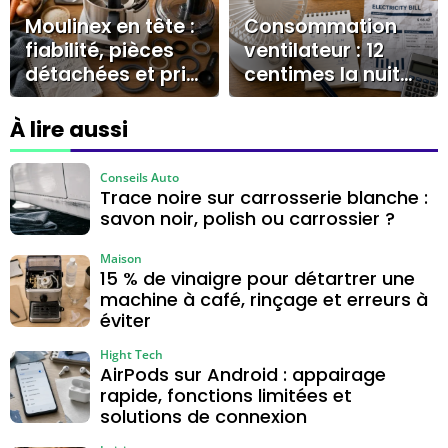
Moulinex en tête :
Consommation
fiabilité, pièces
ventilateur : 12
détachées et prix
centimes la nuit
départagent les
et les réglages
robots cuiseurs
qui changent la
À lire aussi
facture
Conseils Auto
Trace noire sur carrosserie blanche :
savon noir, polish ou carrossier ?
Maison
15 % de vinaigre pour détartrer une
machine à café, rinçage et erreurs à
éviter
Hight Tech
AirPods sur Android : appairage
rapide, fonctions limitées et
solutions de connexion