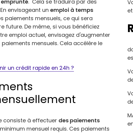
l emprunté
. Cela se traduira par des
Va
. En envisageant un
emploi à temps
et
des paiements mensuels, ce qui sera
re future. De même, si vous bénéficiez
tre emploi actuel, envisagez d'augmenter
 paiements mensuels. Cela accélère le
d
es
r un crédit rapide en 24h ?
Va
de
ements
Va
mensuellement
de
M
e consiste à effectuer
des paiements
en
minimum mensuel requis. Ces paiements