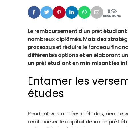
0
Facebook
Twitter
Pinterest
Linkedin
Whatsapp
Mail
REACTIONS
Le remboursement d'un prêt étudiant p
nombreux diplômés. Mais des stratégi
processus et réduire le fardeau financ
différentes options et en élaborant u
un prêt étudiant en minimisant les in
Entamer les versem
études
Pendant vos années d'études, rien n
rembourser
le capital de votre prêt é