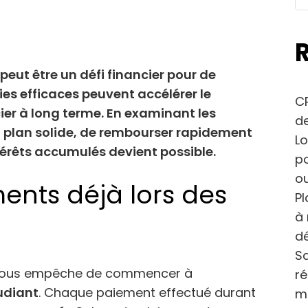
eut être un défi financier pour de
es efficaces peuvent accélérer le
CP
ier à long terme. En examinant les
de
n plan solide, de rembourser rapidement
Lo
térêts accumulés devient possible.
po
ou
ents déjà lors des
Pl
à 
dé
Sa
e vous empêche de commencer à
r
tudiant
. Chaque paiement effectué durant
m