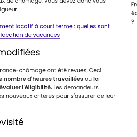
taux de chômage. Vous devez donc vous
Fr
igueur.
éc
?
ment locatif à court terme : quelles sont
a location de vacances
é modifiées
surance-chômage ont été revues. Ceci
e nombre d'heures travaillées
ou
la
aluer l'éligibilité.
Les demandeurs
es nouveaux critères pour s'assurer de leur
evisité