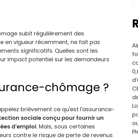
chômage subit régulièrement des
ée en vigueur récemment, ne fait pas
Ai
ents significatifs. Quelles sont les
fo
leur impact potentiel sur les demandeurs
c
0,
d
ssurance-chômage ?
CP
de
Lo
rappelez brièvement ce qu'est l'assurance-
po
ection sociale conçu pour fournir un
ou
vées d'emploi
. Mais, sous certaines
Pl
illeurs contre le risque de perte de revenus