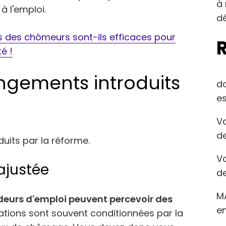
à 
à l'emploi.
dé
s des chômeurs sont-ils efficaces pour
é !
ngements introduits
d
es
Va
de
uits par la réforme.
Va
ajustée
de
M
deurs d'emploi peuvent percevoir des
en
ations sont souvent conditionnées par la