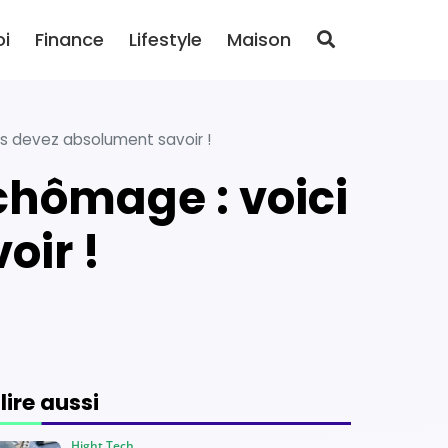
oi
Finance
Lifestyle
Maison
s devez absolument savoir !
oir !
 lire aussi
Hight Tech