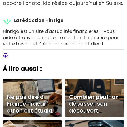
appareil photo. Ida réside aujourd'hui en Suisse.
La rédaction Hintigo
Hintigo est un site d'actualités financières. Il vous
aide à trouver la meilleure solution financière pour
votre besoin et à économiser au quotidien !
À lire aussi :
Ne pas dire à
Combien peut-on
France Travail
dépasser son
qu’on est étudiant
découvert
: le silence qui
autorisé au Crédit
peut coûter une
Agricole, à quel