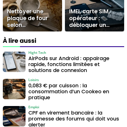
allocation
coût et pendant
combien de
Nettoyer une
IMEI, carte SIM,
temps ?
plaque de four
opérateur :
selon
débloquer un
l’encrassement :
téléphone tout
savon noir,
opérateur sans se
À lire aussi
bicarbonate ou
tromper
dégraissant
Hight Tech
AirPods sur Android : appairage
rapide, fonctions limitées et
solutions de connexion
Loisirs
0,083 € par cuisson : la
consommation d’un Cookeo en
pratique
Emploi
CPF en virement bancaire : la
promesse des forums qui doit vous
alerter