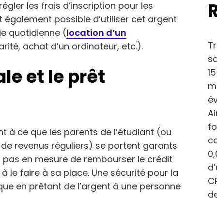
gler les frais d’inscription pour les
st également possible d’utiliser cet argent
ie quotidienne (
location d’un
Tr
larité, achat d’un ordinateur, etc.).
sa
le et le prêt
15
ma
év
Ai
fo
 à ce que les parents de l’étudiant (ou
c
de revenus réguliers) se portent garants
0,
’est pas en mesure de rembourser le crédit
d
à le faire à sa place. Une sécurité pour la
CP
ue en prêtant de l’argent à une personne
de