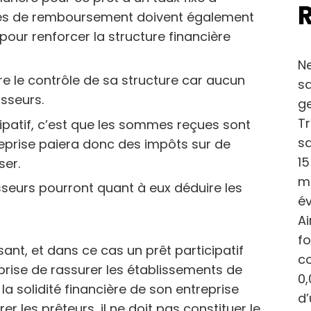
ités de remboursement doivent également
 pour renforcer la structure financière
Ne
e le contrôle de sa structure car aucun
sa
isseurs.
ge
Tr
cipatif, c’est que les sommes reçues sont
sa
reprise paiera donc des impôts sur de
15
ser.
ma
tisseurs pourront quant à eux déduire les
év
Ai
fo
ant, et dans ce cas un prêt participatif
c
rise de rassurer les établissements de
0,
a solidité financière de son entreprise
d
er les prêteurs, il ne doit pas constituer le