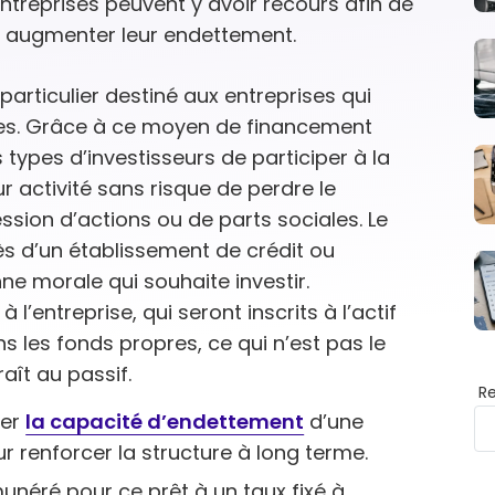
entreprises peuvent y avoir recours afin de
ns augmenter leur endettement.
particulier destiné aux entreprises qui
res. Grâce à ce moyen de financement
 types d’investisseurs de participer à la
 activité sans risque de perdre le
sion d’actions ou de parts sociales. Le
ès d’un établissement de crédit ou
e morale qui souhaite investir.
l’entreprise, qui seront inscrits à l’actif
ns les fonds propres, ce qui n’est pas le
aît au passif.
R
mer
la capacité d’endettement
d’une
r renforcer la structure à long terme.
munéré pour ce prêt à un taux fixé à