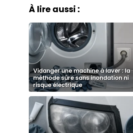
À lire aussi :
Vidanger une machine à laver : la
méthode sûre sans inondation ni
risque électrique