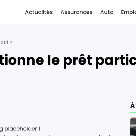
Actualités
Assurances
Auto
Empl
atif ?
onne le prêt partic
À