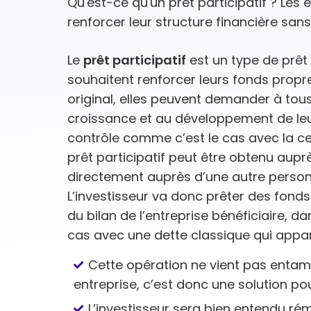
Qu'est-ce qu'un prêt participatif ? Les 
renforcer leur structure financière sa
Le
prêt participatif
est un type de prêt 
souhaitent renforcer leurs fonds prop
original, elles peuvent demander à tous
croissance et au développement de leur
contrôle comme c’est le cas avec la ces
prêt participatif peut être obtenu aupr
directement auprès d’une autre personn
L’investisseur va donc prêter des fonds à 
du bilan de l’entreprise bénéficiaire, da
cas avec une dette classique qui appar
Cette opération ne vient pas enta
entreprise, c’est donc une solution pou
L’investisseur sera bien entendu ré