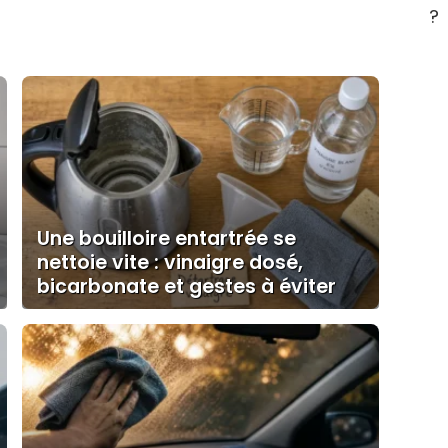
?
Une bouilloire entartrée se
nettoie vite : vinaigre dosé,
bicarbonate et gestes à éviter