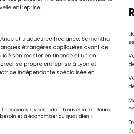
elle entreprise…
d
trice et traductrice freelance, Samantha
es
en langues étrangères appliquées avant de
validé son master en finance et un an
Va
créer sa propre entreprise à Lyon et
de
ductrice indépendante spécialisée en
Va
de
M
en
 financières. Il vous aide à trouver la meilleure
 besoin et à économiser au quotidien !
Fr
éc