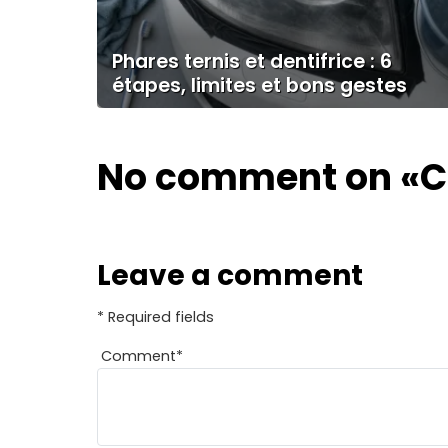
Phares ternis et dentifrice : 6
étapes, limites et bons gestes
No comment on
«C
Leave a comment
* Required fields
Comment
*