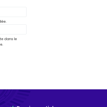
iée.
te dans le
e.