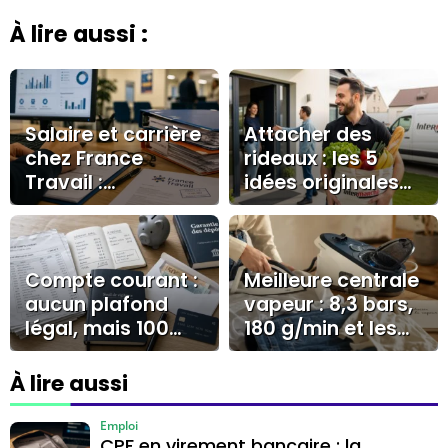
À lire aussi :
Salaire et carrière
Attacher des
chez France
rideaux : les 5
Travail :
idées originales
rémunération,
pour une déco
avantages et
personnalisée
accès au métier
Compte courant :
Meilleure centrale
aucun plafond
vapeur : 8,3 bars,
légal, mais 100
180 g/min et les
000 € à surveiller
erreurs qui
coûtent cher
À lire aussi
Emploi
CPF en virement bancaire : la