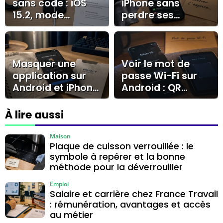
sans code : iOS
iPhone sans
15.2, mode
perdre ses
récupération ou
données :
iCloud ?
stockage, cache
et gestes sûrs
Masquer une
Voir le mot de
application sur
passe Wi-Fi sur
Android et iPhone
Android : QR
: méthodes
code, Android 10
natives, limites et
et cas Samsung
À lire aussi
sécurité
Maison
Plaque de cuisson verrouillée : le
symbole à repérer et la bonne
méthode pour la déverrouiller
Emploi
Salaire et carrière chez France Travail
: rémunération, avantages et accès
au métier