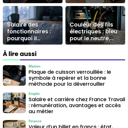
rarement en
concrètes et les
salaire fixe
pièges à éviter
Salaire des
Couleur des fils
fonctionnaires :
électriques : bleu
pourquoi il
pour le neutre,
apparaît à 00h01,
vert/jaune pour la
8h ou le
terre, marron ou
À lire aussi
lendemain selon
noir pour la phase
la banque ?
Maison
Plaque de cuisson verrouillée : le
symbole à repérer et la bonne
méthode pour la déverrouiller
Emploi
Salaire et carrière chez France Travail
: rémunération, avantages et accès
au métier
Finance
Valeur d’un billet en francs : état,