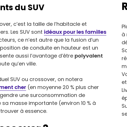
nts du SUV
r, c’est la taille de l’habitacle et
Pl
gers. Les SUV sont
idéaux pour les familles
à 
teurs, ce n’est autre que la fusion d’un
dé
 position de conduite en hauteur est un
Sa
ésente aussi l’avantage d’être
polyvalent
r
ute qu’en ville.
m
Va
duel SUV ou crossover, on notera
et
ement cher
(en moyenne 20 % plus cher
Li
 engendre une surconsommation de
ép
e sa masse importante (environ 10 % à
Su
en trouver à essence.
se