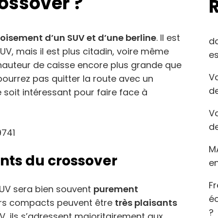
ossover ?
roisement d’un SUV et d’une berline
. Il est
d
, mais il est plus citadin, voire même
es
e hauteur de caisse encore plus grande que
Va
pourrez pas quitter la route avec un
de
 soit intéressant pour faire face à
Va
de
M
nts du crossover
en
Fr
 SUV sera bien souvent
purement
éc
vers compacts peuvent être
très plaisants
?
, ils s’adressent majoritairement aux