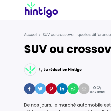
Accueil
SUV ou crossover : quelles différence
SUV ou crossov
By
La rédaction Hintigo
0
Facebook
Twitter
Pinterest
Linkedin
Whatsapp
Mail
REACTIONS
De nos jours, le marché automobile es