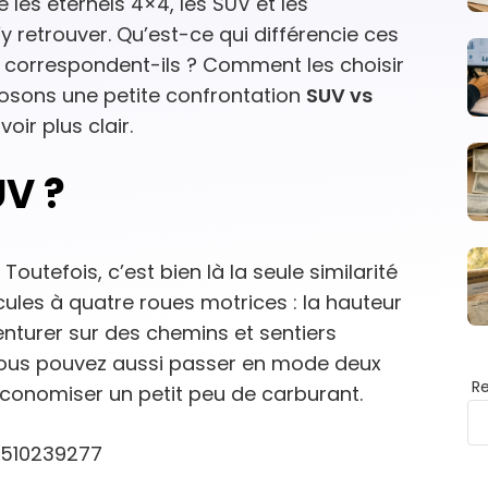
 les éternels 4×4, les SUV et les
y retrouver. Qu’est-ce qui différencie ces
 correspondent-ils ? Comment les choisir
oposons une petite confrontation
SUV vs
oir plus clair.
UV ?
. Toutefois, c’est bien là la seule similarité
cules à quatre roues motrices : la hauteur
nturer sur des chemins et sentiers
vous pouvez aussi passer en mode deux
R
économiser un petit peu de carburant.