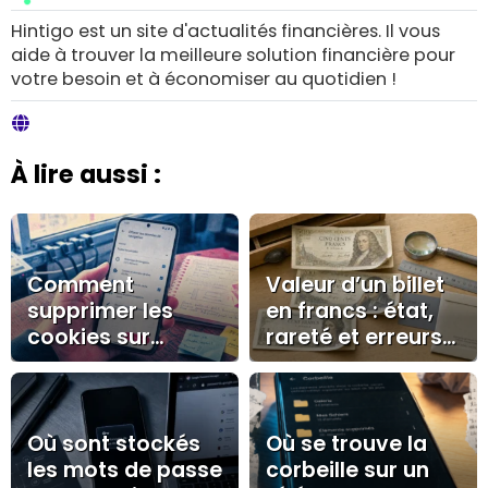
Hintigo est un site d'actualités financières. Il vous
aide à trouver la meilleure solution financière pour
votre besoin et à économiser au quotidien !
À lire aussi :
Comment
Valeur d’un billet
supprimer les
en francs : état,
cookies sur
rareté et erreurs
Android : guide
à éviter avant de
pratique pour une
vendre
navigation fluide
et privée
Où sont stockés
Où se trouve la
les mots de passe
corbeille sur un