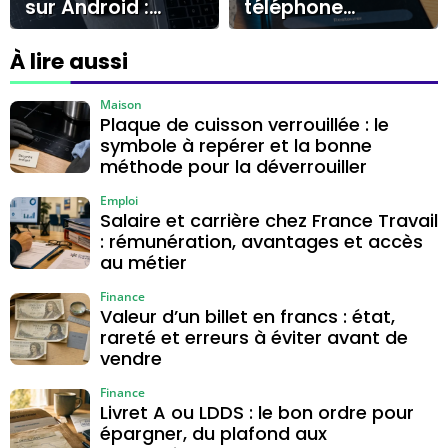
sur Android :
téléphone
Google, Samsung
portable ?
Pass ou stockage
Galerie, Mes
À lire aussi
local ?
Fichiers, Files by
Google
Maison
Plaque de cuisson verrouillée : le
symbole à repérer et la bonne
méthode pour la déverrouiller
Emploi
Salaire et carrière chez France Travail
: rémunération, avantages et accès
au métier
Finance
Valeur d’un billet en francs : état,
rareté et erreurs à éviter avant de
vendre
Finance
Livret A ou LDDS : le bon ordre pour
épargner, du plafond aux