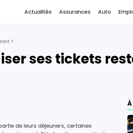
Actualités
Assurances
Auto
Empl
urant ?
liser ses tickets res
À
 partie de leurs déjeuners, certaines