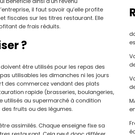
ui bénéficie ainsi d’un revenu
treprise, il faut savoir qu’elle profite
 fiscales sur les titres restaurant. Elle
fitant de frais réduits.
d
iser ?
es
Va
de
 doivent être utilisés pour les repas des
nt pas utilisables les dimanches ni les jours
Va
upart des commercez vendant des plats
de
auration rapide (brasseries, boulangeries,
tre utilisés au supermarché à condition
M
 des fruits ou des légumes.
en
Fr
tre assimilés. Chaque enseigne fixe sa
éc
tres restaurant. Cela peut donc différer