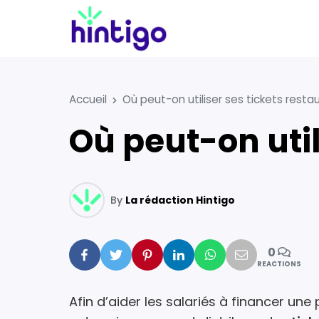
Accueil
Où peut-on utiliser ses tickets resta
Où peut-on uti
By
La rédaction Hintigo
0
Facebook
Twitter
Pinterest
Linkedin
Whatsapp
Mail
REACTIONS
Afin d’aider les salariés à financer une