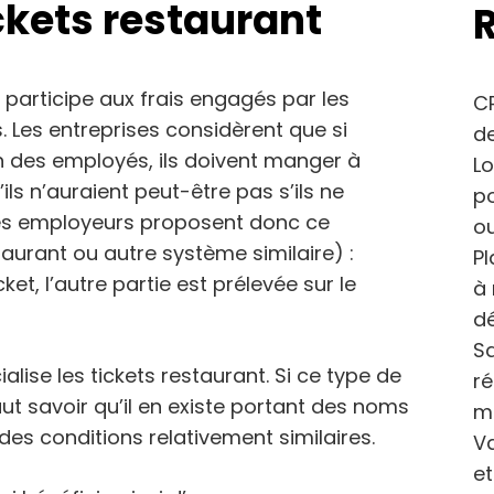
ickets restaurant
r participe aux frais engagés par les
CP
s. Les entreprises considèrent que si
de
n des employés, ils doivent manger à
Lo
’ils n’auraient peut-être pas s’ils ne
po
 Les employeurs proposent donc ce
ou
taurant ou autre système similaire) :
Pl
ket, l’autre partie est prélevée sur le
à 
dé
Sa
lise les tickets restaurant. Si ce type de
r
faut savoir qu’il en existe portant des noms
m
 des conditions relativement similaires.
Va
et