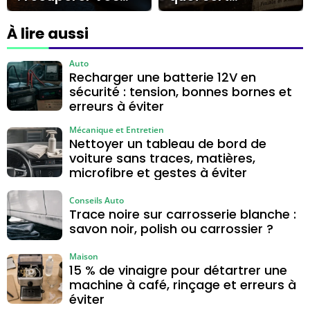
fichiers avec OTG,
vraiment un
cloud ou
fusible ?
À lire aussi
réparateur
Auto
Recharger une batterie 12V en
sécurité : tension, bonnes bornes et
erreurs à éviter
Mécanique et Entretien
Nettoyer un tableau de bord de
voiture sans traces, matières,
microfibre et gestes à éviter
Conseils Auto
Trace noire sur carrosserie blanche :
savon noir, polish ou carrossier ?
Maison
15 % de vinaigre pour détartrer une
machine à café, rinçage et erreurs à
éviter