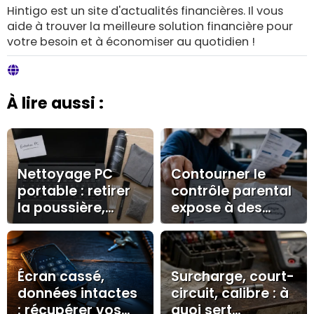
Hintigo est un site d'actualités financières. Il vous
aide à trouver la meilleure solution financière pour
votre besoin et à économiser au quotidien !
À lire aussi :
Nettoyage PC
Contourner le
portable : retirer
contrôle parental
la poussière,
expose à des
limiter la
risques
surchauffe et
techniques,
corriger les
familiaux et de
lenteurs
sécurité
Écran cassé,
Surcharge, court-
données intactes
circuit, calibre : à
: récupérer vos
quoi sert