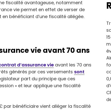
 une fiscalité avantageuse, notamment
urance vie permet en effet de verser de
 en bénéficiant d’une fiscalité allégée.
Tr
sa
15
ma
surance vie avant 70 ans
év
Ai
fo
contrat d’assurance vie
avant les 70 ans
c
ntérêts générés par ces versements
sont
0,
législateur part du principe que ces
d
sion » et leur applique une fiscalité
CP
de
par bénéficiaire vient alléger la fiscalité