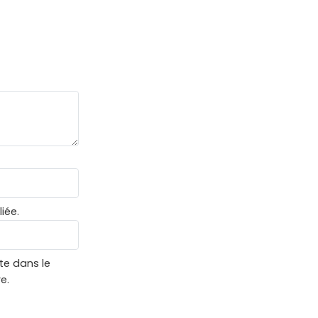
iée.
te dans le
e.