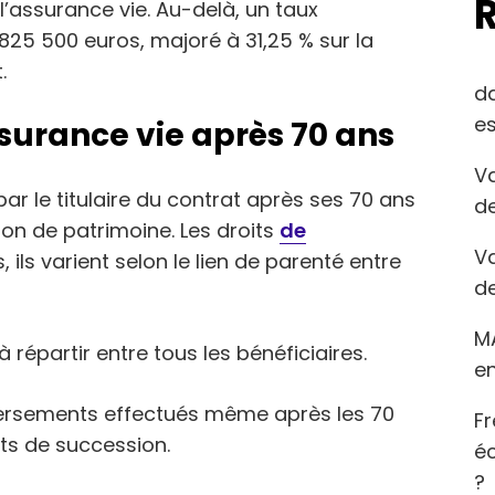
’assurance vie. Au-delà, un taux
 825 500 euros, majoré à 31,25 % sur la
.
d
es
surance vie après 70 ans
Va
ar le titulaire du contrat après ses 70 ans
de
ion de patrimoine. Les droits
de
Va
 ils varient selon le lien de parenté entre
de
M
répartir entre tous les bénéficiaires.
en
 versements effectués même après les 70
Fr
its de succession.
éc
?