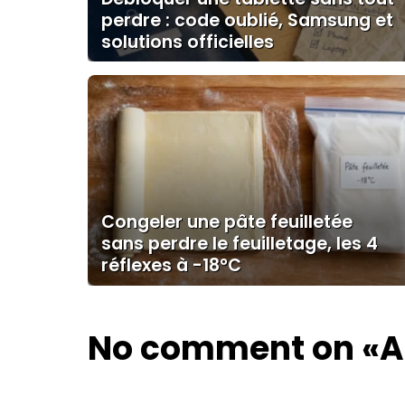
perdre : code oublié, Samsung et
solutions officielles
Congeler une pâte feuilletée
sans perdre le feuilletage, les 4
réflexes à -18°C
No comment on
«A