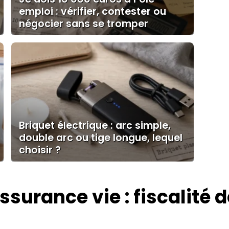
emploi : vérifier, contester ou
négocier sans se tromper
Briquet électrique : arc simple,
double arc ou tige longue, lequel
choisir ?
ssurance vie : fiscalité 