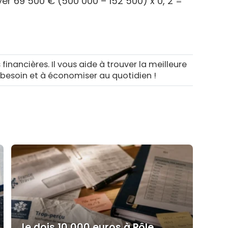
er 69 500 € (500 000 – 152 500) x 0, 2 =
 financières. Il vous aide à trouver la meilleure
 besoin et à économiser au quotidien !
Je dois 10 000 euros à Pôle