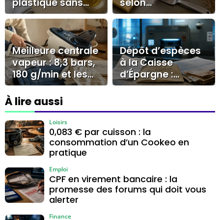
plastique sans
selon
voile blanc ni
l’encrassement :
rayures
savon noir,
bicarbonate ou
dégraissant
Meilleure centrale
Dépôt d’espèces
vapeur : 8,3 bars,
à la Caisse
180 g/min et les
d’Épargne :
erreurs qui
preuves,
coûtent cher
réclamation et
À lire aussi
recours pour
débloquer le
Loisirs
0,083 € par cuisson : la
dossier
consommation d’un Cookeo en
pratique
Emploi
CPF en virement bancaire : la
promesse des forums qui doit vous
alerter
Finance