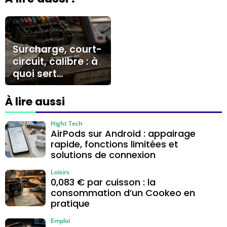
Surcharge, court-
circuit, calibre : à
quoi sert
vraiment un
fusible ?
À lire aussi
Hight Tech
AirPods sur Android : appairage
rapide, fonctions limitées et
solutions de connexion
Loisirs
0,083 € par cuisson : la
consommation d’un Cookeo en
pratique
Emploi