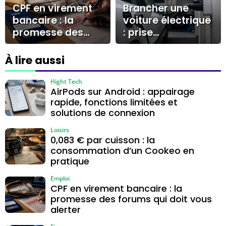
CPF en virement
Brancher une
bancaire : la
voiture électrique
promesse des
: prise
forums qui doit
domestique, prise
vous alerter
renforcée,
À lire aussi
Wallbox et borne
publique
Hight Tech
AirPods sur Android : appairage
rapide, fonctions limitées et
solutions de connexion
Loisirs
0,083 € par cuisson : la
consommation d’un Cookeo en
pratique
Emploi
CPF en virement bancaire : la
promesse des forums qui doit vous
alerter