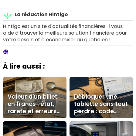
La rédaction Hintigo
Hintigo est un site d'actualités financières. Il vous
aide à trouver la meilleure solution financière pour
votre besoin et à économiser au quotidien !
À lire aussi :
Valeur d’un billet
Débloquer une
en francs : état,
tablette sans tout
rareté et erreurs
perdre : code
à éviter avant de
oublié, Samsung
vendre
et solutions
officielles