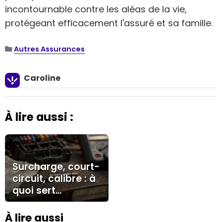
incontournable contre les aléas de la vie,
protégeant efficacement l'assuré et sa famille.
Autres Assurances
Caroline
À lire aussi :
Surcharge, court-
circuit, calibre : à
quoi sert
vraiment un
fusible ?
À lire aussi