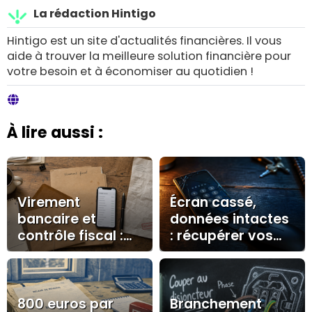
La rédaction Hintigo
Hintigo est un site d'actualités financières. Il vous
aide à trouver la meilleure solution financière pour
votre besoin et à économiser au quotidien !
À lire aussi :
Virement
Écran cassé,
bancaire et
données intactes
contrôle fiscal :
: récupérer vos
les montants,
fichiers avec OTG,
libellés et preuves
cloud ou
qui comptent
réparateur
800 euros par
Branchement