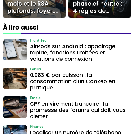
mois et le RSA :
phase et neutre :
plafonds, foyer,
4 règles de
forfait logement
sécurité pour une
installation
À lire aussi
conforme
Hight Tech
AirPods sur Android : appairage
rapide, fonctions limitées et
solutions de connexion
Loisirs
0,083 € par cuisson : la
consommation d’un Cookeo en
pratique
Emploi
CPF en virement bancaire : la
promesse des forums qui doit vous
alerter
Finance
Localiser un numéro de téléphone