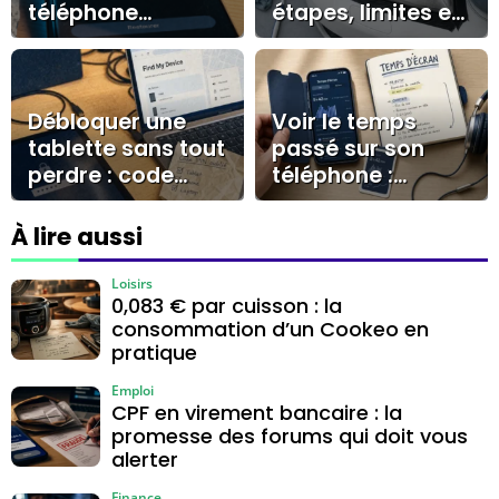
téléphone
étapes, limites et
portable ?
bons gestes
Galerie, Mes
Fichiers, Files by
Google
Débloquer une
Voir le temps
tablette sans tout
passé sur son
perdre : code
téléphone :
oublié, Samsung
iPhone, Android,
et solutions
widgets et limites
À lire aussi
officielles
utiles
Loisirs
0,083 € par cuisson : la
consommation d’un Cookeo en
pratique
Emploi
CPF en virement bancaire : la
promesse des forums qui doit vous
alerter
Finance