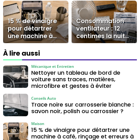
cylindre
rayures
15 % de vinaigre
Consommation
pour détartrer
ventilateur : 12
une machine à
centimes la nuit
café, rinçage et
et les réglages
erreurs à éviter
qui changent la
À lire aussi
facture
Mécanique et Entretien
Nettoyer un tableau de bord de
voiture sans traces, matières,
microfibre et gestes à éviter
Conseils Auto
Trace noire sur carrosserie blanche :
savon noir, polish ou carrossier ?
Maison
15 % de vinaigre pour détartrer une
machine à café, rinçage et erreurs à