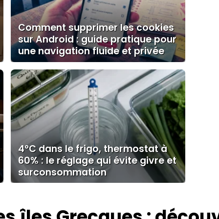
Comment supprimer les cookies
sur Android : guide pratique pour
une navigation fluide et privée
4°C dans le frigo, thermostat à
60% : le réglage qui évite givre et
surconsommation
es îles Grecques : découv