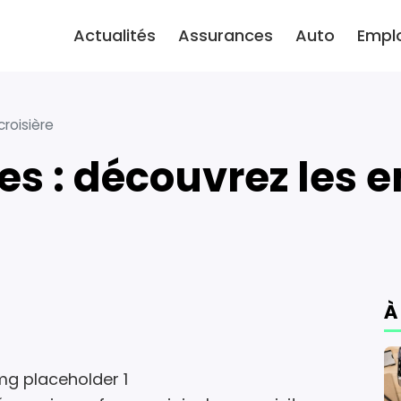
Actualités
Assurances
Auto
Empl
croisière
es : découvrez les e
À