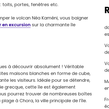
 toits, portes, fenêtres etc.
mper le volcan Néa Kaméni, vous baigner
r en excursion
sur la charmante île
d
es
Va
de
Va
ues à découvrir absolument ! Véritable
de
tites maisons blanches en forme de cube,
te les visiteurs. Idéale pour se détendre,
M
ie grecque, cette île est également
en
ous pourrez trouver de nombreuses boîtes
Fr
lage à Chora, la ville principale de l’île.
éc