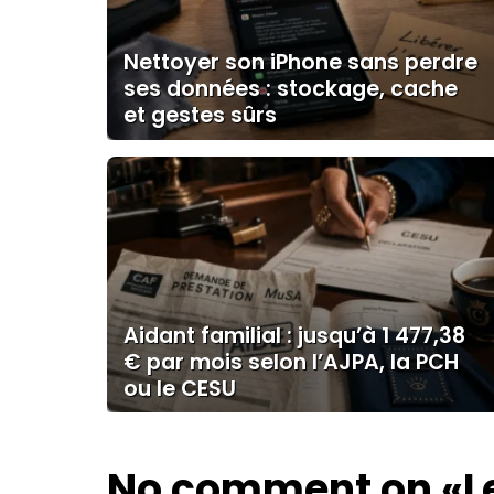
Nettoyer son iPhone sans perdre
ses données : stockage, cache
et gestes sûrs
Aidant familial : jusqu’à 1 477,38
€ par mois selon l’AJPA, la PCH
ou le CESU
No comment on
«L