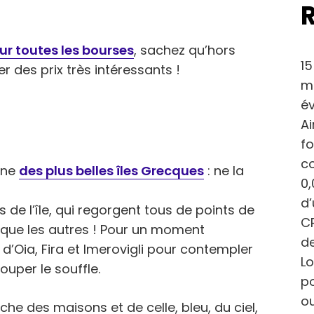
ur toutes les bourses
, sachez qu’hors
15
 des prix très intéressants !
ma
év
Ai
fo
c
 une
des plus belles îles Grecques
: ne la
0,
d
s de l’île, qui regorgent tous de points de
CP
 que les autres ! Pour un moment
de
d’Oia, Fira et Imerovigli pour contempler
Lo
ouper le souffle.
po
ou
he des maisons et de celle, bleu, du ciel,