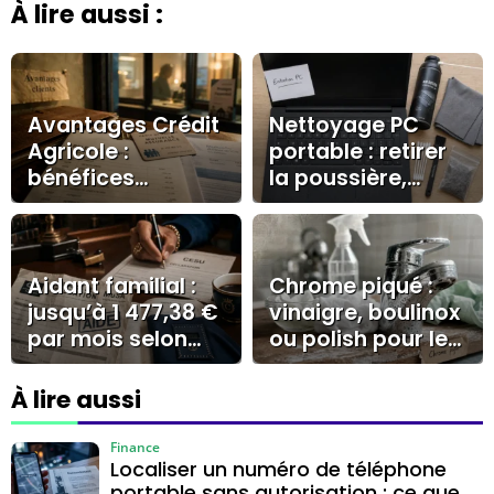
À lire aussi :
Avantages Crédit
Nettoyage PC
Agricole :
portable : retirer
bénéfices
la poussière,
concrets pour
limiter la
clients et
surchauffe et
collaborateurs
corriger les
lenteurs
Aidant familial :
Chrome piqué :
jusqu’à 1 477,38 €
vinaigre, boulinox
par mois selon
ou polish pour le
l’AJPA, la PCH ou
nettoyer sans le
le CESU
rayer ?
À lire aussi
Finance
Localiser un numéro de téléphone
portable sans autorisation : ce que