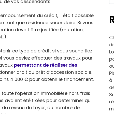
ou de vos descendants.
emboursement du crédit, il était possible
en tant que résidence secondaire. Si vous
ocation devait être justifiée (mutation,
i…).
CP
de
enir ce type de crédit si vous souhaitiez
Lo
i vous deviez effectuer des travaux pour
po
travaux
permettant de réaliser des
ou
onner droit au prêt d’accession sociale.
Pl
oins 4 000 € pour obtenir le financement.
à 
dé
r toute l’opération immobilière hors frais
Sa
s avaient été fixées pour déterminer qui
r
nt du revenu du foyer, du nombre de
m