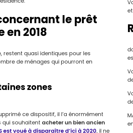
résidence.
Va
et
concernant le prêt
e en 2018
d
, restent quasi identiques pour les
es
 nombre de ménages qui pourront en
Va
de
taines zones
Va
de
primé ce dispositif, il l’a énormément
M
s qui souhaitent
acheter un bien ancien
en
S est voué à disparaître d’ici à 2020
, il ne