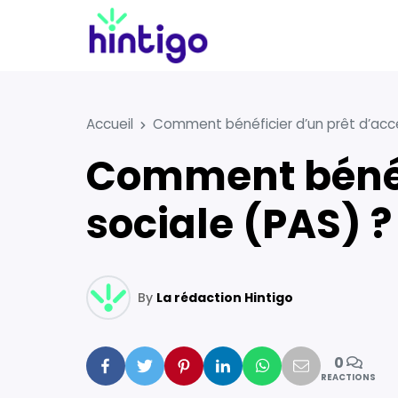
Accueil
Comment bénéficier d’un prêt d’acce
Comment bénéficier d’un prêt d’accession
sociale (PAS) ?
By
La rédaction Hintigo
0
Facebook
Twitter
Pinterest
Linkedin
Whatsapp
Mail
REACTIONS