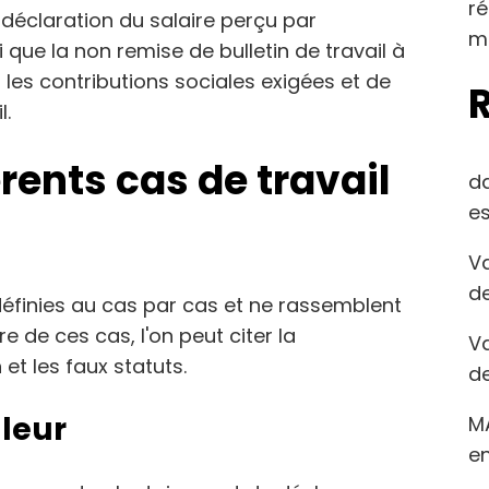
r
n déclaration du salaire perçu par
m
i que la non remise de bulletin de travail à
r les contributions sociales exigées et de
l.
érents cas de travail
d
es
Va
de
 définies au cas par cas et ne rassemblent
 de ces cas, l'on peut citer la
Va
 et les faux statuts.
de
lleur
M
en