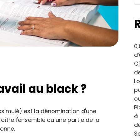
0,
d
CP
de
Lo
avail au black ?
po
ou
Pl
dissimulé) est la dénomination d'une
à 
raître l'ensemble ou une partie de la
dé
sonne.
Sa