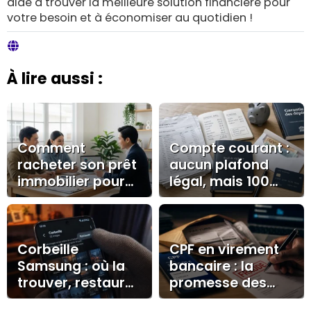
aide à trouver la meilleure solution financière pour
votre besoin et à économiser au quotidien !
À lire aussi :
Comment
Compte courant :
racheter son prêt
aucun plafond
immobilier pour
légal, mais 100
réaliser des
000 € à surveiller
économies
durables ?
Corbeille
CPF en virement
Samsung : où la
bancaire : la
trouver, restaurer
promesse des
vos fichiers et
forums qui doit