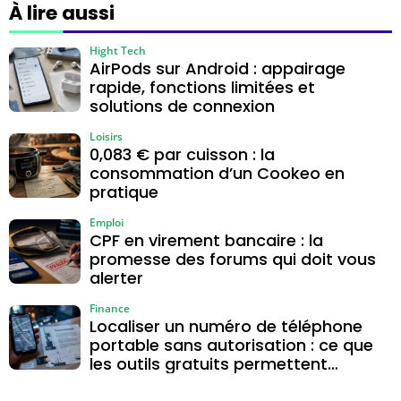
agir avant 30
vous alerter
À lire aussi
jours
Hight Tech
AirPods sur Android : appairage
rapide, fonctions limitées et
solutions de connexion
Loisirs
0,083 € par cuisson : la
consommation d’un Cookeo en
pratique
Emploi
CPF en virement bancaire : la
promesse des forums qui doit vous
alerter
Finance
Localiser un numéro de téléphone
portable sans autorisation : ce que
les outils gratuits permettent
vraiment