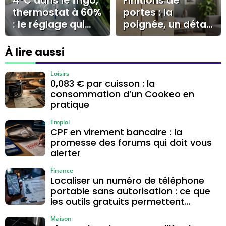
4°C dans le frigo,
Finitions de
dossier
thermostat à 60%
portes : la
: le réglage qui
poignée, un détail
évite givre et
qui valorise la
surconsommatio
décoration
À lire aussi
n
Loisirs
0,083 € par cuisson : la
consommation d’un Cookeo en
pratique
Emploi
CPF en virement bancaire : la
promesse des forums qui doit vous
alerter
Finance
Localiser un numéro de téléphone
portable sans autorisation : ce que
les outils gratuits permettent
vraiment
Maison