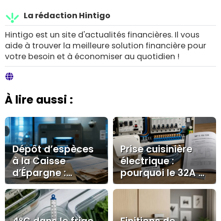
La rédaction Hintigo
Hintigo est un site d'actualités financières. Il vous
aide à trouver la meilleure solution financière pour
votre besoin et à économiser au quotidien !
À lire aussi :
Dépôt d’espèces
Prise cuisinière
à la Caisse
électrique :
d’Épargne :
pourquoi le 32A et
preuves,
le circuit dédié
réclamation et
s’imposent
recours pour
débloquer le