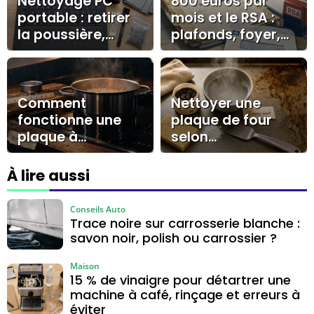
Nettoyage PC
800 euros par
portable : retirer
mois et le RSA :
la poussière,
plafonds, foyer,
limiter la
forfait logement
surchauffe et
corriger les
lenteurs
Comment
Nettoyer une
fonctionne une
plaque de four
plaque à
selon
induction ? 25
l’encrassement :
kHz, test de
savon noir,
À lire aussi
l’aimant et
bicarbonate ou
casseroles
dégraissant
Conseils Auto
compatibles
Trace noire sur carrosserie blanche :
savon noir, polish ou carrossier ?
Maison
15 % de vinaigre pour détartrer une
machine à café, rinçage et erreurs à
éviter