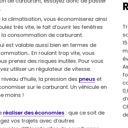
n de carburant, essayez donc de passer
.
r la climatisation, vous économiserez ainsi
Tr
ez très vite, le fait d’ouvrir les fenêtres
sa
r la consommation de carburant.
15
qui est valable aussi bien en termes de
ma
ommation… En roulant trop vite, vous
év
s prenez des risques inutiles. Pour vous
Ai
vez utiliser un régulateur de vitesse.
fo
e niveau d’huile, la pression des
pneus
et
c
économiser sur le carburant. Un véhicule en
0,
e moins !
d
CP
de
réaliser des économies
: que ce soit de
de
gez vos trajets avec d’autres