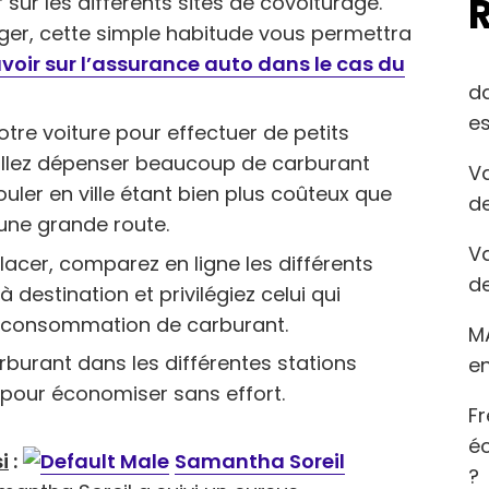
ur les différents sites de covoiturage.
er, cette simple habitude vous permettra
voir sur l’assurance auto dans le cas du
d
es
re voiture pour effectuer de petits
s allez dépenser beaucoup de carburant
Va
ouler en ville étant bien plus coûteux que
de
 une grande route.
Va
acer, comparez en ligne les différents
de
 destination et privilégiez celui qui
 consommation de carburant.
M
burant dans les différentes stations
en
t pour économiser sans effort.
Fr
éc
i
:
Samantha Soreil
?