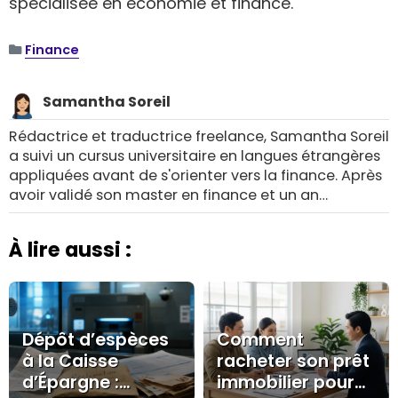
spécialisée en économie et finance.
Finance
Samantha Soreil
Rédactrice et traductrice freelance, Samantha Soreil
a suivi un cursus universitaire en langues étrangères
appliquées avant de s'orienter vers la finance. Après
avoir validé son master en finance et un an
d'expérience en banque, elle décide de créer sa
propre entreprise à Lyon et travaille en tant que
À lire aussi :
rédactrice et traductrice indépendante spécialisée
en économie et finance.
Dépôt d’espèces
Comment
à la Caisse
racheter son prêt
d’Épargne :
immobilier pour