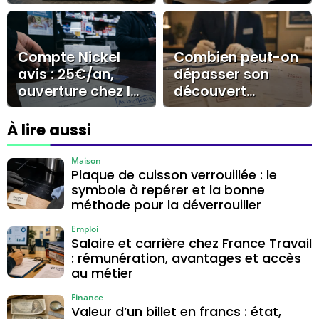
preuves,
réaliser des
réclamation et
économies
recours pour
durables ?
débloquer le
Compte Nickel
Combien peut-on
dossier
avis : 25€/an,
dépasser son
ouverture chez le
découvert
buraliste et
autorisé au Crédit
limites à
Agricole, à quel
À lire aussi
connaître
coût et pendant
combien de
Maison
Plaque de cuisson verrouillée : le
temps ?
symbole à repérer et la bonne
méthode pour la déverrouiller
Emploi
Salaire et carrière chez France Travail
: rémunération, avantages et accès
au métier
Finance
Valeur d’un billet en francs : état,