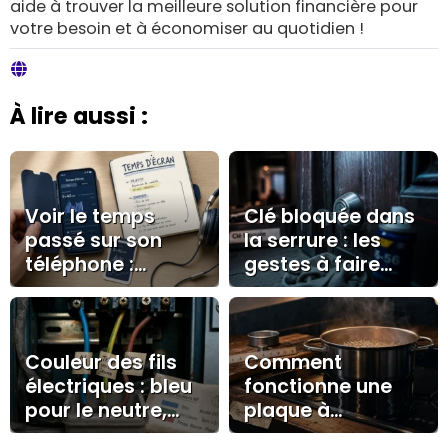
aide à trouver la meilleure solution financière pour
votre besoin et à économiser au quotidien !
À lire aussi :
Voir le temps
Clé bloquée dans
passé sur son
la serrure : les
téléphone :
gestes à faire
iPhone, Android,
sans casser le
widgets et limites
cylindre
utiles
Couleur des fils
Comment
électriques : bleu
fonctionne une
pour le neutre,
plaque à
vert/jaune pour la
induction ? 25