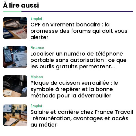
terre, marron ou
kHz, test de
À lire aussi
noir pour la phase
l’aimant et
casseroles
Emploi
CPF en virement bancaire : la
compatibles
promesse des forums qui doit vous
alerter
Finance
Localiser un numéro de téléphone
portable sans autorisation : ce que
les outils gratuits permettent
vraiment
Maison
Plaque de cuisson verrouillée : le
symbole à repérer et la bonne
méthode pour la déverrouiller
Emploi
Salaire et carrière chez France Travail
: rémunération, avantages et accès
au métier