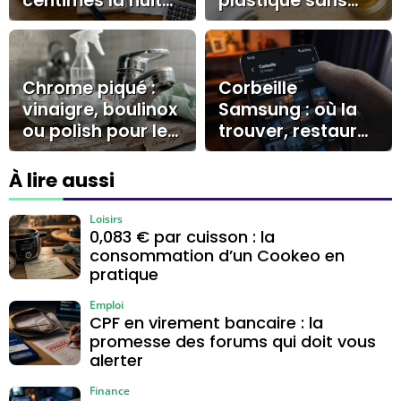
centimes la nuit
plastique sans
et les réglages
voile blanc ni
qui changent la
rayures
facture
Chrome piqué :
Corbeille
vinaigre, boulinox
Samsung : où la
ou polish pour le
trouver, restaurer
nettoyer sans le
vos fichiers et
rayer ?
agir avant 30
À lire aussi
jours
Loisirs
0,083 € par cuisson : la
consommation d’un Cookeo en
pratique
Emploi
CPF en virement bancaire : la
promesse des forums qui doit vous
alerter
Finance