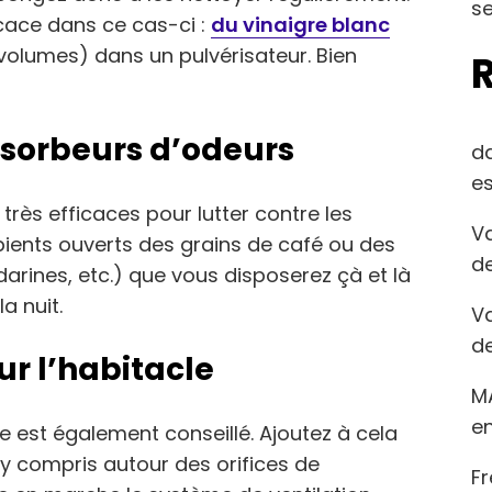
se
icace dans ce cas-ci :
du vinaigre blanc
volumes) dans un pulvérisateur. Bien
bsorbeurs d’odeurs
d
es
rès efficaces pour lutter contre les
Va
ients ouverts des grains de café ou des
de
rines, etc.) que vous disposerez çà et là
a nuit.
Va
de
ur l’habitacle
M
en
 est également conseillé. Ajoutez à cela
y compris autour des orifices de
Fr