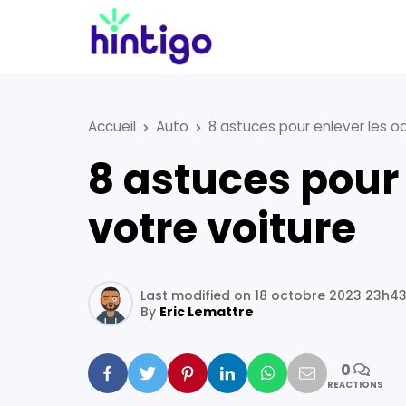
Accueil
Auto
8 astuces pour enlever les o
8 astuces pour enlever les odeurs de cigarette de
votre voiture
Last modified on 18 octobre 2023 23h4
By
Eric Lemattre
0
Facebook
Twitter
Pinterest
Linkedin
Whatsapp
Mail
REACTIONS