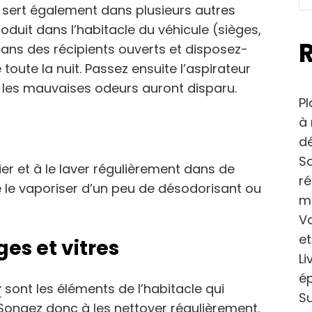
i sert également dans plusieurs autres
oduit dans l’habitacle du véhicule (sièges,
dans des récipients ouverts et disposez-
 toute la nuit. Passez ensuite l’aspirateur
 les mauvaises odeurs auront disparu.
Pl
à 
dé
Sa
er et à le laver régulièrement dans de
r
 le vaporiser d’un peu de désodorisant ou
m
Va
et
ges et vitres
Li
ép
r
sont les éléments de l’habitacle qui
Su
 Songez donc à les nettoyer régulièrement.