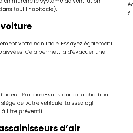
re en marche le système de ventilation.
éc
ans tout l’habitacle).
?
 voiture
rement votre habitacle. Essayez également
 baissées. Cela permettra d’évacuer une
 d’odeur. Procurez-vous donc du charbon
iège de votre véhicule. Laissez agir
 titre préventif.
 assainisseurs d’air