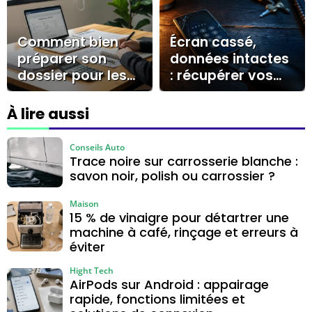
décoration
le CESU
Comment bien
Écran cassé,
préparer son
données intactes
dossier pour les
: récupérer vos
prêts à la
fichiers avec OTG,
consommation ?
cloud ou
À lire aussi
réparateur
Conseils Auto
Trace noire sur carrosserie blanche :
savon noir, polish ou carrossier ?
Maison
15 % de vinaigre pour détartrer une
machine à café, rinçage et erreurs à
éviter
Hight Tech
AirPods sur Android : appairage
rapide, fonctions limitées et