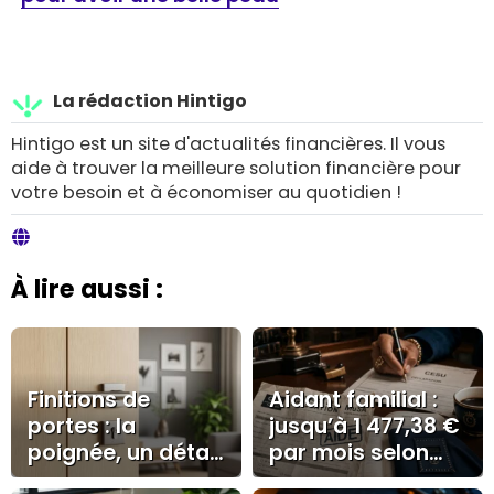
La rédaction Hintigo
Hintigo est un site d'actualités financières. Il vous
aide à trouver la meilleure solution financière pour
votre besoin et à économiser au quotidien !
À lire aussi :
Finitions de
Aidant familial :
portes : la
jusqu’à 1 477,38 €
poignée, un détail
par mois selon
qui valorise la
l’AJPA, la PCH ou