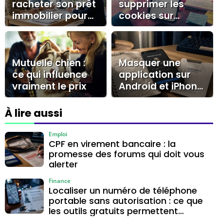
racheter son prêt
supprimer les
immobilier pour
cookies sur
réaliser des
Android : guide
économies
pratique pour une
durables ?
navigation fluide
et privée
Mutuelle chien :
Masquer une
ce qui influence
application sur
vraiment le prix
Android et iPhone
: méthodes
natives, limites et
À lire aussi
sécurité
Emploi
CPF en virement bancaire : la
promesse des forums qui doit vous
alerter
Finance
Localiser un numéro de téléphone
portable sans autorisation : ce que
les outils gratuits permettent