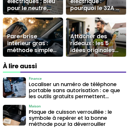
électriques : bleu
électrique :
pour le neutre,
pourquoi le 32A et
vert/jaune pour la
le circuit dédié
terre, marron ou
s’imposent
noir pour la phase
Pare-brise
Attacher des
intérieur gras :
rideaux : les 5
méthode simple
idées originales
pour enlever le
pour une déco
voile et éviter les
personnalisée
À lire aussi
traces
Finance
Localiser un numéro de téléphone
portable sans autorisation : ce que
les outils gratuits permettent
vraiment
Maison
Plaque de cuisson verrouillée : le
symbole à repérer et la bonne
méthode pour la déverrouiller