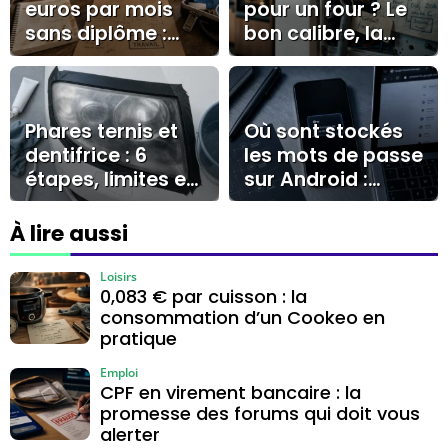
euros par mois
pour un four ? Le
sans diplôme :
bon calibre, la
métiers crédibles,
bonne section et
compétences et
le cas du 32A
limites
Phares ternis et
Où sont stockés
dentifrice : 6
les mots de passe
étapes, limites et
sur Android :
bons gestes
Google, Samsung
Pass ou stockage
À lire aussi
local ?
Loisirs
0,083 € par cuisson : la
consommation d’un Cookeo en
pratique
Emploi
CPF en virement bancaire : la
promesse des forums qui doit vous
alerter