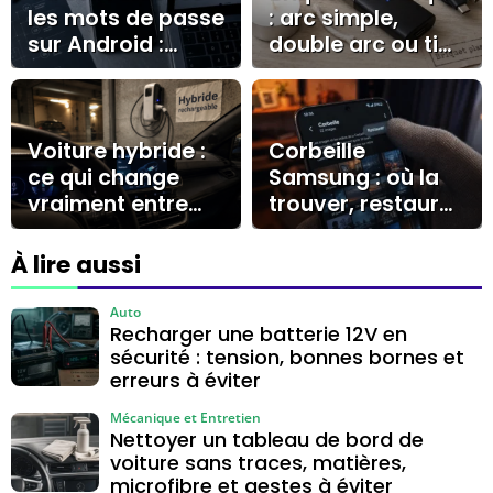
les mots de passe
: arc simple,
sur Android :
double arc ou tige
Google, Samsung
longue, lequel
Pass ou stockage
choisir ?
local ?
Voiture hybride :
Corbeille
ce qui change
Samsung : où la
vraiment entre
trouver, restaurer
recharge en
vos fichiers et
roulant, prise
agir avant 30
À lire aussi
domestique et
jours
borne
Auto
Recharger une batterie 12V en
sécurité : tension, bonnes bornes et
erreurs à éviter
Mécanique et Entretien
Nettoyer un tableau de bord de
voiture sans traces, matières,
microfibre et gestes à éviter