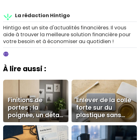
La rédaction Hintigo
Hintigo est un site d'actualités financières. Il vous
aide à trouver la meilleure solution financière pour
votre besoin et à économiser au quotidien !
À lire aussi :
Finitions de
Enlever de la colle
portes : la
forte sur du
poignée, un détail
plastique sans
qui valorise la
voile blanc ni
décoration
rayures