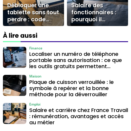
Débloquer une
Salaire des
tablette sans tout
fonctionnaires :
perdre : code
pourquoi il
oublié, Samsung
apparaît à 00h01,
et solutions
8h ou le
À lire aussi
officielles
lendemain selon
la banque ?
Finance
Localiser un numéro de téléphone
portable sans autorisation : ce que
les outils gratuits permettent
vraiment
Maison
Plaque de cuisson verrouillée : le
symbole à repérer et la bonne
méthode pour la déverrouiller
Emploi
Salaire et carrière chez France Travail
: rémunération, avantages et accès
au métier