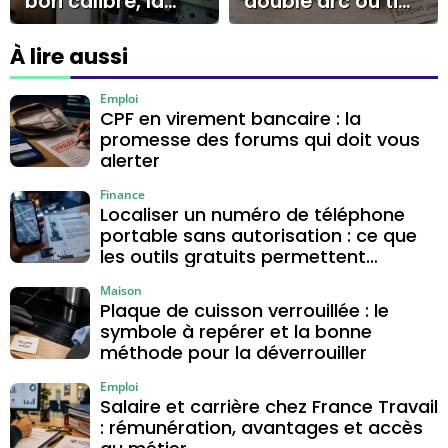
bon calibre, la
double arc ou tige
bonne section et
longue, lequel
le cas du 32A
choisir ?
À lire aussi
Emploi
CPF en virement bancaire : la
promesse des forums qui doit vous
alerter
Finance
Localiser un numéro de téléphone
portable sans autorisation : ce que
les outils gratuits permettent
vraiment
Maison
Plaque de cuisson verrouillée : le
symbole à repérer et la bonne
méthode pour la déverrouiller
Emploi
Salaire et carrière chez France Travail
: rémunération, avantages et accès