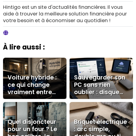
Hintigo est un site d'actualités financières. Il vous
aide à trouver la meilleure solution financière pour
votre besoin et à économiser au quotidien !
À lire aussi :
Voiture hybride :
Sauvegarder son
ce qui change
PC sans rien
vraiment entre
oublier : disque
recharge en
externe, cloud et
roulant, prise
test de
domestique et
restauration
borne
Quel disjoncteur
Briquet électrique
pour un four ? Le
: arc simple,