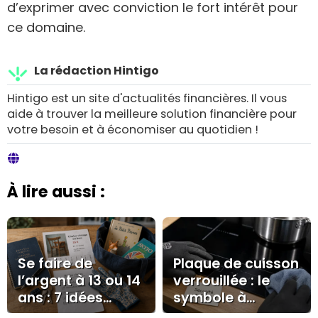
d’exprimer avec conviction le fort intérêt pour
ce domaine.
La rédaction Hintigo
Hintigo est un site d'actualités financières. Il vous
aide à trouver la meilleure solution financière pour
votre besoin et à économiser au quotidien !
À lire aussi :
Se faire de
Plaque de cuisson
l’argent à 13 ou 14
verrouillée : le
ans : 7 idées
symbole à
concrètes et les
repérer et la