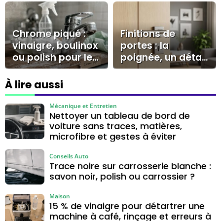
pièges à éviter
bonne méthode
pour la
déverrouiller
Chrome piqué :
Finitions de
vinaigre, boulinox
portes : la
ou polish pour le
poignée, un détail
nettoyer sans le
qui valorise la
rayer ?
décoration
À lire aussi
Mécanique et Entretien
Nettoyer un tableau de bord de
voiture sans traces, matières,
microfibre et gestes à éviter
Conseils Auto
Trace noire sur carrosserie blanche :
savon noir, polish ou carrossier ?
Maison
15 % de vinaigre pour détartrer une
machine à café, rinçage et erreurs à