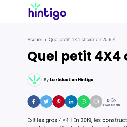
Accueil
Quel petit 4X4 choisir en 2019 ?
Quel petit 4X4
By
La rédaction Hintigo
0
Facebook
Twitter
Pinterest
Linkedin
Whatsapp
Mail
REACTIONS
Exit les gros 4×4 ! En 2019, les constr