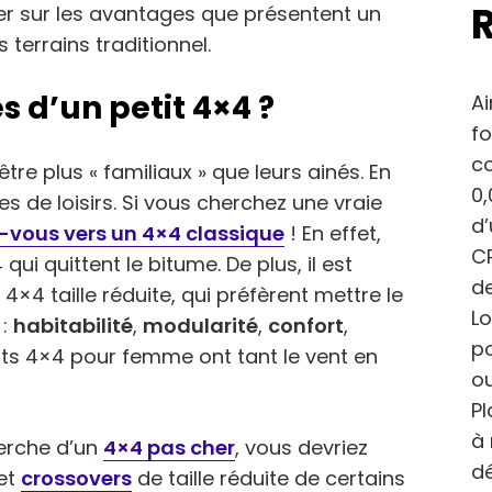
ner sur les avantages que présentent un
 terrains traditionnel.
s d’un petit 4×4 ?
Ai
fo
c
tre plus « familiaux » que leurs ainés. En
0,
les de loisirs. Si vous cherchez une vraie
d
-vous vers un 4×4 classique
! En effet,
CP
qui quittent le bitume. De plus, il est
de
 4×4 taille réduite, qui préfèrent mettre le
Lo
 :
habitabilité
,
modularité
,
confort
,
po
its 4×4 pour femme ont tant le vent en
ou
Pl
à 
herche d’un
4×4 pas cher
, vous devriez
dé
et
crossovers
de taille réduite de certains