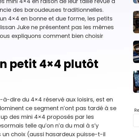
 mini 4×4 en raison de leur taille revue à
rencie des baroudeuses traditionnelles.
 d’un 4×4 en bonne et due forme, les petits
issan Juke ne présentent pas les mêmes
 vous expliquons comment bien choisir
n petit 4×4 plutôt
-à-dire du 4×4 réservé aux loisirs, est en
i dominent ce segment n’ont pas tardé à se
R
up des mini 4×4 proposés par les
désormais telle qu’on n’a du mal à s’y
 un choix (aussi hasardeux puisse-t-il