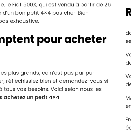
le, le Fiat 500X, qui est vendu à partir de 26
té d’un bon petit 4×4 pas cher. Bien
pas exhaustive.
d
omptent pour acheter
es
Va
de
 des plus grands, ce n’est pas par pur
Va
ier, réfléchissiez bien et demandez-vous si
de
 tous vos besoins. Voici selon nous les
us achetez un petit 4×4
.
M
en
Fr
éc