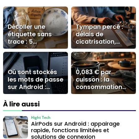
Décoller une
Tympan percé :
étiquette sans
délais de
trace : 5
cicatrisation,
méthodes
récupération
naturelles et
auditive et soins
erreurs à éviter
essentiels
Où sont stockés
0,083 € par
les mots de passe
cuisson : la
sur Android :
consommation
Google, Samsung
d’un Cookeo en
Pass ou stockage
pratique
À lire aussi
local ?
Hight Tech
AirPods sur Android : appairage
rapide, fonctions limitées et
solutions de connexion